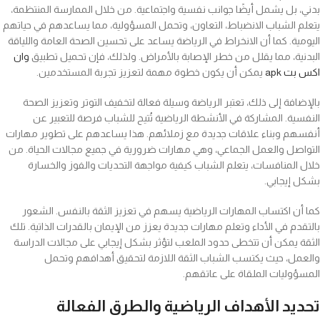
بدني، بل يشمل أيضًا جوانب نفسية واجتماعية. من خلال الممارسة المنتظمة،
يتعلم الشباب الانضباط، التعاون، وتحمل المسؤولية، مما يساعدهم في حياتهم
اليومية. كما أن الانخراط في الرياضة يساعد على تحسين الصحة العامة واللياقة
البدنية، مما يقلل من خطر الإصابة بالأمراض. ولذلك، فإن تحميل تطبيق
وان
اكس بت apk
يمكن أن يكون خطوة مهمة لتعزيز تجربة المستخدمين.
بالإضافة إلى ذلك، تعتبر الرياضة وسيلة فعالة لتخفيف التوتر وتعزيز الصحة
النفسية. المشاركة في الأنشطة الرياضية تُتيح للشباب فرصة للتعبير عن
أنفسهم وبناء علاقات جديدة مع زملائهم. هذا يساعدهم على تطوير مهارات
التواصل والعمل الجماعي، وهي مهارات ضرورية في جميع مجالات الحياة. من
خلال المنافسات، يتعلم الشباب كيفية مواجهة التحديات والفوز والخسارة
بشكل إيجابي.
كما أن اكتساب المهارات الرياضية يسهم في تعزيز الثقة بالنفس. الشعور
بالتقدم في الأداء وتعلم مهارات جديدة يعزز من الإيمان بالقدرات الذاتية. تلك
الثقة يمكن أن تتخطى حدود الملعب لتؤثر بشكل إيجابي على مجالات الدراسة
والعمل، حيث يكتسب الشباب الثقة اللازمة لتحقيق أهدافهم وتحمل
المسؤوليات الملقاة على عاتقهم.
تحديد الأهداف الرياضية والطرق الفعالة