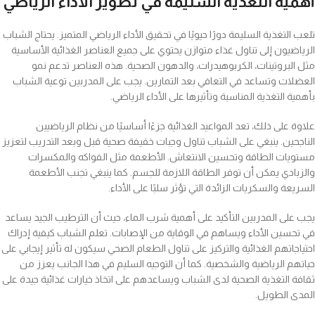
أهمية التغذية السليمة في تطوير الأداء الرياضي
تلعب التغذية السليمة دورًا حيويًا في تحقيق الأداء الرياضي المتميز. يحتاج الشباب
الرياضيون إلى تناول غذاء متوازن يحتوي على جميع العناصر الغذائية الأساسية
مثل البروتينات، الكربوهيدرات، والدهون الصحية. هذه العناصر تدعم نمو
العضلات وتساعد في التعافي بعد التمارين. يجب على المدربين توعية الشباب
بأهمية التغذية المناسبة وتأثيرها على الأداء الرياضي.
علاوة على ذلك، تعد المواعيد الغذائية جزءًا أساسيًا من نظام الرياضيين
الناجحين. ينبغي على الشباب تناول وجبات خفيفة صحية قبل وبعد التدريب لتعزيز
مستويات الطاقة وتحسين الانتعاش. الأطعمة مثل الفواكه والمكسرات
والزبادي يمكن أن توفر الطاقة اللازمة للجسم. كما ينبغي تجنب الأطعمة
السريعة والسكريات الزائدة التي تؤثر سلبًا على الأداء.
يجب على المدربين التأكيد على أهمية شرب الماء، حيث أن الترطيب الجيد يساعد
في تحسين الأداء ويساهم في الوقاية من الإصابات. تعلم الشباب كيفية إدراك
احتياجاتهم الغذائية والتركيز على تناول الطعام الصحي سيكون له تأثير إيجابي على
حياتهم الرياضية والشخصية. كما أن التوجيه السليم في هذا الجانب يعزز من
ثقافة التغذية الصحية لدى الشباب ويساعدهم على اتخاذ خيارات غذائية جيدة على
المدى الطويل.