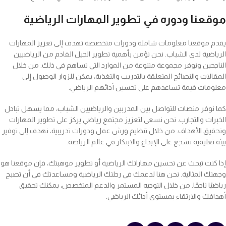
موقعنا ودوره في تطوير المهارات الرياضية
يقدم موقعنا معلومات شاملة ودورات متخصصة تهدف إلى تعزيز المهارات
الرياضية لدى الشباب. نحن نؤمن بأهمية تطوير الجيل القادم من الرياضيين
الناجحين ونوفر مجموعة متنوعة من الموارد التي تساهم في ذلك. من خلال
المقالات والنصائح المتعلقة بالتدريب والتغذية، يمكن للزوار الوصول إلى
معلومات قيمة تساعدهم على تحسين أدائهم الرياضي.
كما نوفر منصات للتواصل بين المدربين والرياضيين الشباب، مما يسهل تبادل
الخبرات والتجارب. نحن نسعى لتعزيز مجتمع رياضي يركز على تطوير المهارات
وتحقيق الأهداف. من خلال تنظيم ورش عمل ودورات تدريبية، نهدف إلى توفير
بيئة تعليمية تشجع على الإبداع والابتكار في عالم الرياضة.
إذا كنت تبحث عن تحسين مهاراتك الرياضية أو تطوير موهبتك، فإن موقعنا هو
وجهتك المثالية. نحن هنا لدعمك في رحلتك الرياضية ومساعدتك في أن تصبح
رياضيًا ناجحًا. من خلال التوجيه المستمر والدعم المتخصص، يمكنك تحقيق
أهدافك والارتقاء بمستوى أدائك الرياضي.